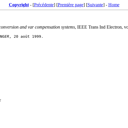
Copyright
- [
Précédente
] [
Première page
] [
Suivante
] -
Home
 conversion and var compensation systems
, IEEE Trans Ind Electron, v
NGER
r