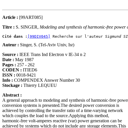
Article :
[99ART085]
Titre :
S. SINGER,
Modeling and synthesis of harmonic-free power
Cité dans :
[99DIV045]
 Recherche sur l'auteur 
Sigmund SI
Auteur :
Singer, S. (Tel-Aviv Univ, Isr)
Source :
IEEE Trans Ind Electron v IE-34 n 2
Date :
May 1987
Pages :
257 - 262
CODEN :
ITIED6
ISSN :
0018-9421
Info :
COMPENDEX Answer Number 30
Stockage :
Thierry LEQUEU
Abstract :
A general approach to modeling and synthesis of harmonic-free powe
conversion systems is presented.The desired power conversion is
achieved by controlling the transfer ratio of a time-varying network
which couples the load to the source.Applying this method,
harmonic-free volt-amperes reactive (var) power generation can be
achieved by systems which do not include any storage elements.This