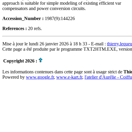
approach is suitable for simple modeling of existing efficient var
compensators and power conversion circuits.
Accession_Number :
1987(9):144226
References :
20 refs.
Mise à jour le lundi 26 janvier 2026 à 18 h 33 - E-mail :
thierry.lequ
Cette page a été produite par le programme TXT2HTM.EXE, version
Copyright 2026 :
Les informations contenues dans cette page sont à usage strict de
Thi
Powered by
www.google.fr
,
www.e-kart.fr
,
l'atelier d'Aurélie - Coiff