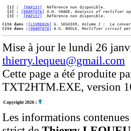
  [1] : 
[PAP157]
  [2] : 
[99ART076]
 O.H. SHADE, 
Analysis of rectifier op
  [3] : 
[PAP157]
Cité dans :
[LIVRE026]
 G. SEGUIER, 
Volume 1 :  La conver
Cité dans :
[99ART070]
 A.G. BOGLE, 
Rectifier circuit per
Mise à jour le lundi 26 janv
thierry.lequeu@gmail.com
Cette page a été produite p
TXT2HTM.EXE, version 10.
Copyright 2026 :
Les informations contenues 
strict de
Thierry LEQUEU