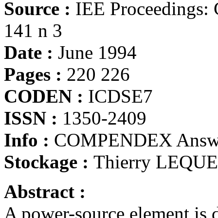
Source :
IEE Proceedings: 
141 n 3
Date :
June 1994
Pages :
220 226
CODEN :
ICDSE7
ISSN :
1350-2409
Info :
COMPENDEX Answe
Stockage :
Thierry LEQU
Abstract :
A power-source element is d