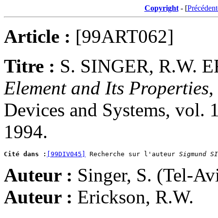
Copyright
- [
Précédent
Article :
[99ART062]
Titre :
S. SINGER, R.W. 
Element and Its Properties
,
Devices and Systems, vol. 1
1994.
Cité dans :
[99DIV045]
 Recherche sur l'auteur 
Sigmund SI
Auteur :
Singer, S. (Tel-Av
Auteur :
Erickson, R.W.