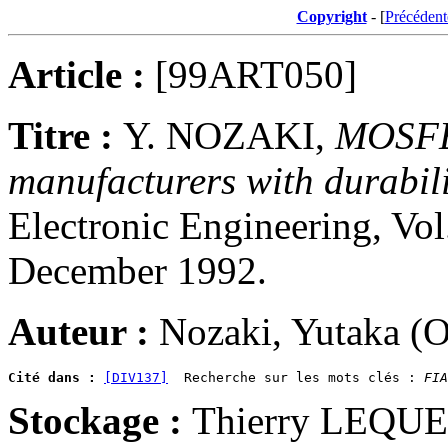
Copyright
- [
Précédent
Article :
[99ART050]
Titre :
Y. NOZAKI,
MOSFET
manufacturers with durability
Electronic Engineering, Vol
December 1992.
Auteur :
Nozaki, Yutaka (
Cité dans :
[DIV137]
  Recherche sur les mots clés : 
FIA
Stockage :
Thierry LEQU