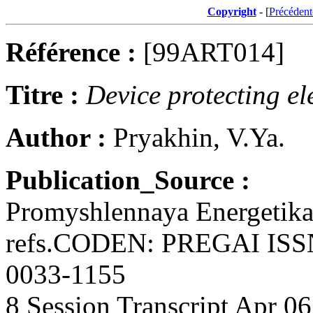
Copyright
- [
Précédent
Référence :
[99ART014]
Titre :
Device protecting e
Author :
Pryakhin, V.Ya.
Publication_Source :
Promyshlennaya Energetika 
refs.CODEN: PREGAI ISS
0033-1155
8 Session Transcript Apr 0